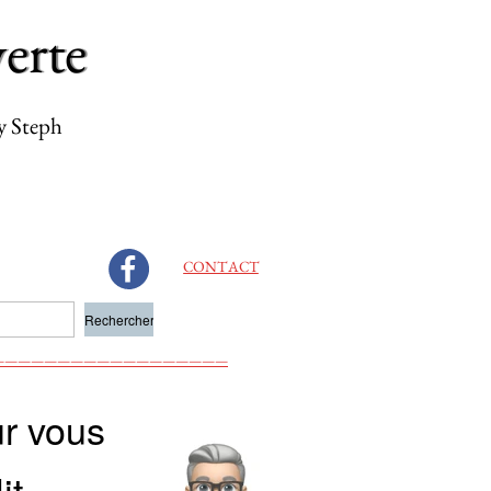
erte
h
CONTACT
——————————————————
ur vous
lit