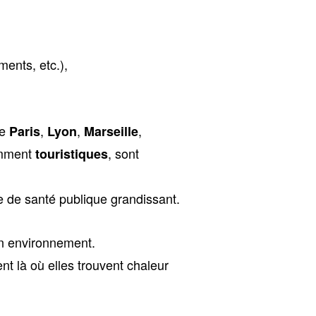
ents, etc.),
me
,
,
,
Paris
Lyon
Marseille
amment
, sont
touristiques
 de santé publique grandissant.
on environnement.
nt là où elles trouvent chaleur