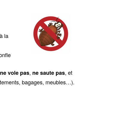
 à la
onfle
,
, et
ne vole pas
ne saute pas
êtements, bagages, meubles…).