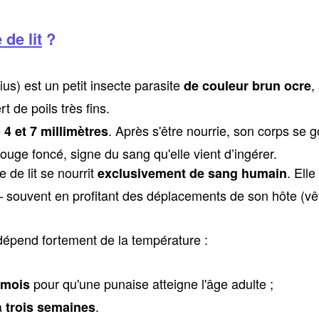
de lit
?
ius) est un petit insecte parasite
,
de couleur brun ocre
rt de poils très fins.
e
. Après s'être nourrie, son corps se g
4 et 7 millimètres
ouge foncé, signe du sang qu'elle vient d’ingérer.
e de lit se nourrit
. Elle
exclusivement de sang humain
souvent en profitant des déplacements de son hôte (v
épend fortement de la température :
pour qu'une punaise atteigne l'âge adulte ;
 mois
 à
.
trois semaines