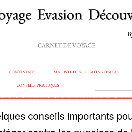
age Evasion Découv
By Step
CARNET DE VOYAGE
CONTINENTS
MA LISTE DE SOUHAITS VOYAGES
CONSEILS PRATIQUES
CONSEILS PRATIQUES
—————————————————————————————————————
lques conseils importants po
otéger contre les punaises de 