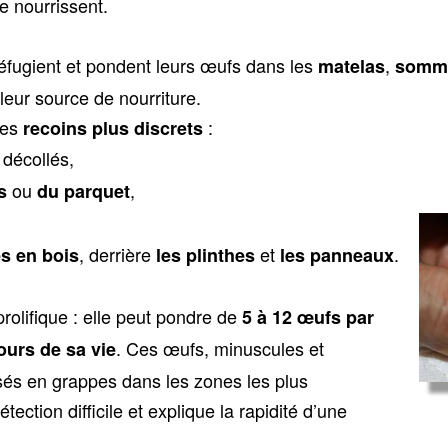
e nourrissent.
éfugient et pondent leurs œufs dans les
,
matelas
somm
eur source de nourriture.
des
:
recoins plus discrets
décollés,
ou
,
s
du parquet
, derrière
et
.
s en bois
les plinthes
les panneaux
prolifique : elle peut pondre de
5 à 12 œufs par
. Ces œufs, minuscules et
ours de sa vie
sés en grappes dans les zones les plus
tection difficile et explique la rapidité d’une