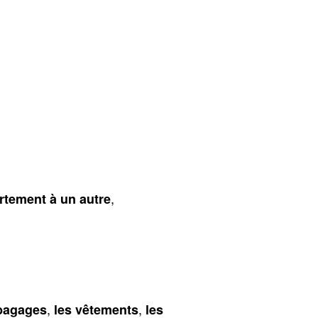
,
rtement à un autre
,
,
 bagages
les vêtements
les